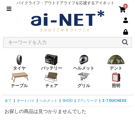
バイクライフ・アウトドアライフを応援するアイネット
0
タイヤ
バッテリー
ヘルメット
テント
テーブル
チェア
グリル
照明
全て
|
オートバイ
|
ヘルメット
|
SHOEI
|
Z-7シリーズ
|
Z-7 DUCHESS
お探しの商品は見つかりませんでした