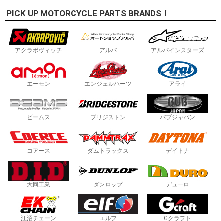
PICK UP MOTORCYCLE PARTS BRANDS！
アクラポヴィッチ
アルバ
アルパインスターズ
エーモン
エンジェルハーツ
アライ
ビームス
ブリジストン
バブジャパン
コアース
ダムトラックス
デイトナ
大同工業
ダンロップ
デューロ
江沼チェーン
エルフ
Gクラフト