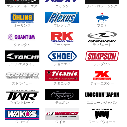
エム・アール・エス
ニッシン
ナイトロレーシング
オーリンズ
プレクサス
プロト
クァンタム
アールケー
ラフ&ロード
アールエスタイチ
ショウエイ
シンプソン
ストライカー
チタニック
ティーエヌケー
ツイントレード
テュポン
ユニコーンジャパン
ワコーズ
ワイセコ
ワールドウォーク