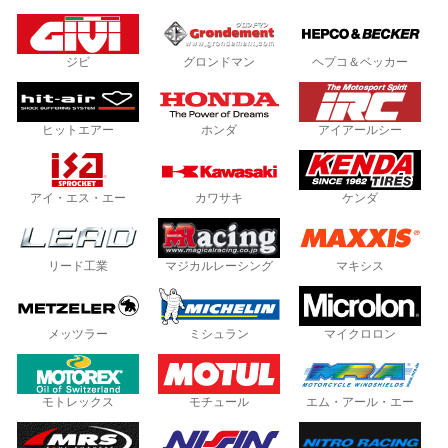
ジビ
グロンドマン
ヘプコ＆ベッカー
ヒットエアー
ホンダ
アイアールシー
アイ・エス・エー
カワサキ
ケンダ
リード工業
マジカルレーシング
マキシス
メッツラー
ミシュラン
マイクロロン
モトレックス
モチュール
エム・アール・エー