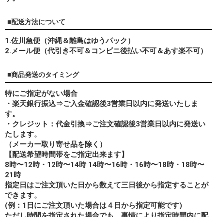
■配送方法について
1.佐川急便（沖縄＆離島はゆうパック）
2.メール便（代引き不可＆コンビニ後払い不可＆あす楽不可）
■商品発送のタイミング
特にご指定がない場合
・楽天銀行振込⇒ご入金確認後3営業日以内に発送いたしま
す。
・クレジット：代金引換⇒ご注文確認後3営業日以内に発送い
たします。
（メーカー取り寄せ品を除く）
【配送希望時間帯をご指定出来ます】
8時〜12時・12時〜14時 14時〜16時・16時〜18時・18時〜
21時
指定日はご注文頂いた日から数えて三日後から指定することが
できます。
(例：1日にご注文頂いた場合は４日から指定可能です)
ただし時間を指定された場合でも、事情により指定時間内に配