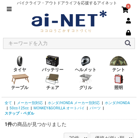
バイクライフ・アウトドアライフを応援するアイネット
0
タイヤ
バッテリー
ヘルメット
テント
テーブル
チェア
グリル
照明
全て
|
メーカー別対応
|
ホンダ/HONDA メーカー別対応
|
ホンダ/HONDA
|
50cc-125cc
|
MONKEY&GORILLA オートバイ
|
パーツ
|
ステップ・ペダル
1件
の商品が見つかりました