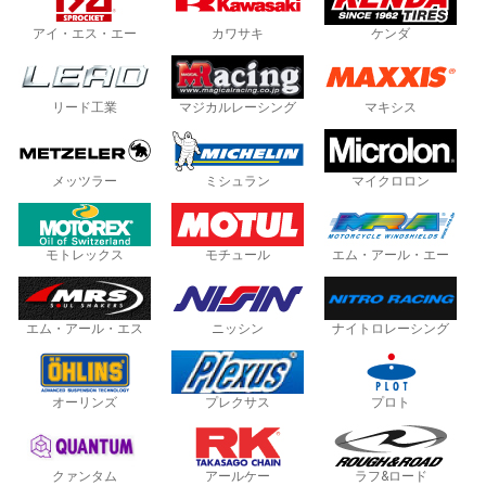
アイ・エス・エー
カワサキ
ケンダ
リード工業
マジカルレーシング
マキシス
メッツラー
ミシュラン
マイクロロン
モトレックス
モチュール
エム・アール・エー
エム・アール・エス
ニッシン
ナイトロレーシング
オーリンズ
プレクサス
プロト
クァンタム
アールケー
ラフ&ロード