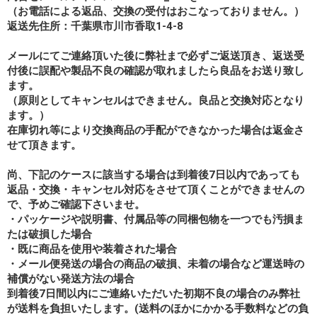
（お電話による返品、交換の受付はおこなっておりません。）
返送先住所：千葉県市川市香取1-4-8
メールにてご連絡頂いた後に弊社まで必ずご返送頂き、返送受
付後に誤配や製品不良の確認が取れましたら良品をお送り致し
ます。
（原則としてキャンセルはできません。良品と交換対応となり
ます。）
在庫切れ等により交換商品の手配ができなかった場合は返金さ
せて頂きます。
尚、下記のケースに該当する場合は到着後7日以内であっても
返品・交換・キャンセル対応をさせて頂くことができませんの
で、予めご確認下さいませ。
・パッケージや説明書、付属品等の同梱包物を一つでも汚損ま
たは破損した場合
・既に商品を使用や装着された場合
・メール便発送の場合の商品の破損、未着の場合など運送時の
補償がない発送方法の場合
到着後7日間以内にご連絡いただいた初期不良の場合のみ弊社
が送料を負担いたします。(送料のほかにかかる手数料などの負