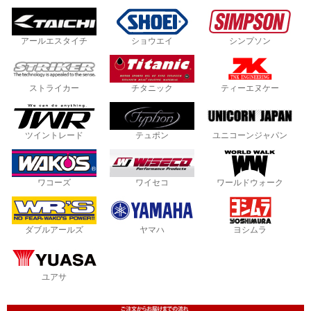
アールエスタイチ
ショウエイ
シンプソン
ストライカー
チタニック
ティーエヌケー
ツイントレード
テュポン
ユニコーンジャパン
ワコーズ
ワイセコ
ワールドウォーク
ダブルアールズ
ヤマハ
ヨシムラ
ユアサ