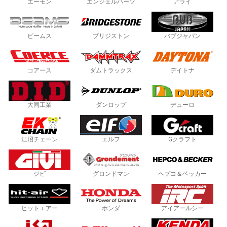
エーモン
エンジェルハーツ
アライ
ビームス
ブリジストン
バブジャパン
コアース
ダムトラックス
デイトナ
大同工業
ダンロップ
デューロ
江沼チェーン
エルフ
Gクラフト
ジビ
グロンドマン
ヘプコ＆ベッカー
ヒットエアー
ホンダ
アイアールシー