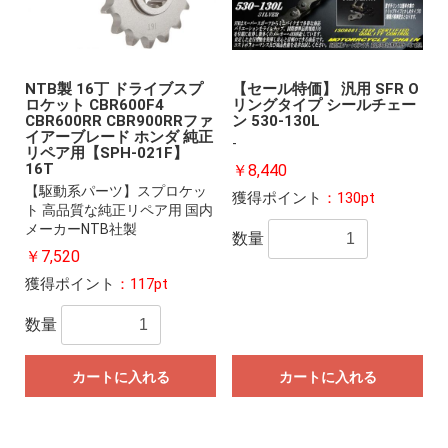
NTB製 16丁 ドライブスプ
【セール特価】 汎用 SFR O
ロケット CBR600F4
リングタイプ シールチェー
CBR600RR CBR900RRファ
ン 530-130L
イアーブレード ホンダ 純正
-
リペア用【SPH-021F】
16T
￥8,440
【駆動系パーツ】スプロケッ
獲得ポイント
：130pt
ト 高品質な純正リペア用 国内
メーカーNTB社製
数量
￥7,520
獲得ポイント
：117pt
数量
カートに入れる
カートに入れる