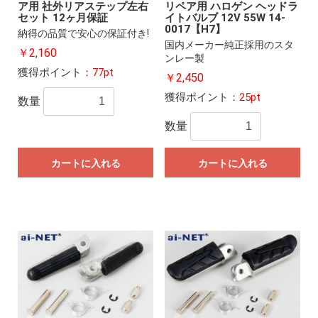
ア用 社外リアステップ左右
リペア用 ハロゲン ヘッドラ
セット 12ヶ月保証
イトバルブ 12V 55W 14-
0017【H7】
納得の品質で安心の保証付き!
国内メーカー純正採用のスタ
￥2,160
ンレー製
獲得ポイント
：77pt
￥2,450
獲得ポイント
：25pt
数量
数量
カートに入れる
カートに入れる