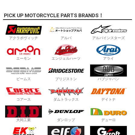
PICK UP MOTORCYCLE PARTS BRANDS！
アクラポヴィッチ
アルバ
アルパインスターズ
エーモン
エンジェルハーツ
アライ
ビームス
ブリジストン
バブジャパン
コアース
ダムトラックス
デイトナ
大同工業
ダンロップ
デューロ