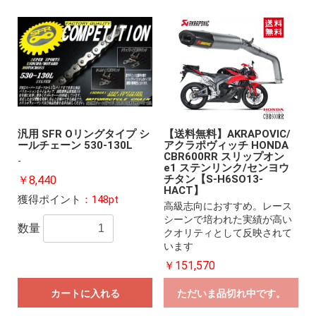
汎用 SFR Oリングタイプ シ
【送料無料】AKRAPOVIC/
ールチェーン 530-130L
アクラポヴィッチ HONDA
CBR600RR スリップオン
-
e1 ステンリンク/センヨウ
チタン【S-H6SO13-
￥8,440
HACT】
獲得ポイント
：148pt
高級志向におすすめ。レース
シーンで培われた実績が高い
数量
クオリティとして反映されて
います
￥151,570
カートに入れる
ただいま品切れ中です。