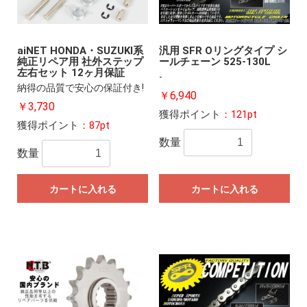
aiNET HONDA・SUZUKI系
汎用 SFR Oリングタイプ シ
純正リペア用 社外ステップ
ールチェーン 525-130L
左右セット 12ヶ月保証
-
納得の品質で安心の保証付き!
￥6,940
￥3,730
獲得ポイント
：121pt
獲得ポイント
：87pt
数量
数量
カートに入れる
カートに入れる