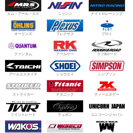
エム・アール・エス
ニッシン
ナイトロレーシング
オーリンズ
プレクサス
プロト
クァンタム
アールケー
ラフ&ロード
アールエスタイチ
ショウエイ
シンプソン
ストライカー
チタニック
ティーエヌケー
ツイントレード
テュポン
ユニコーンジャパン