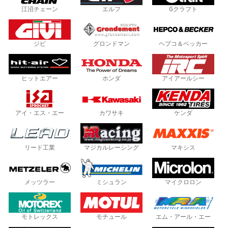
江沼チェーン
エルフ
Gクラフト
ジビ
グロンドマン
ヘプコ＆ベッカー
ヒットエアー
ホンダ
アイアールシー
アイ・エス・エー
カワサキ
ケンダ
リード工業
マジカルレーシング
マキシス
メッツラー
ミシュラン
マイクロロン
モトレックス
モチュール
エム・アール・エー