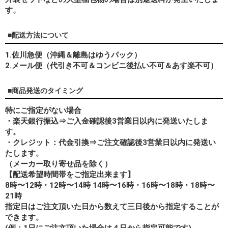
す。
■配送方法について
1.佐川急便（沖縄＆離島はゆうパック）
2.メール便（代引き不可＆コンビニ後払い不可＆あす楽不可）
■商品発送のタイミング
特にご指定がない場合
・楽天銀行振込⇒ご入金確認後3営業日以内に発送いたしま
す。
・クレジット：代金引換⇒ご注文確認後3営業日以内に発送い
たします。
（メーカー取り寄せ品を除く）
【配送希望時間帯をご指定出来ます】
8時〜12時・12時〜14時 14時〜16時・16時〜18時・18時〜
21時
指定日はご注文頂いた日から数えて三日後から指定することが
できます。
(例：1日にご注文頂いた場合は４日から指定可能です)