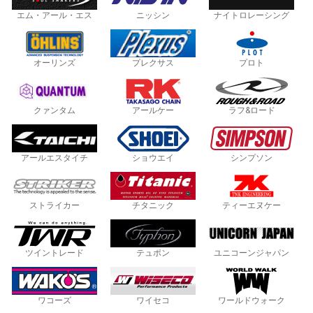
エム・アール・エス
ニッシン
ナイトロレーシング
オーリンズ
プレクサス
プロト
クァンタム
アールケー
ラフ&ロード
アールエスタイチ
ショウエイ
シンプソン
ストライカー
チタニック
ティーエヌケー
ツイントレード
テュポン
ユニコーンジャパン
ワコーズ
ワイセコ
ワールドウォーク