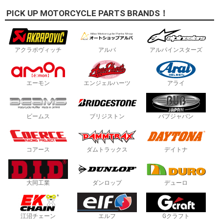
PICK UP MOTORCYCLE PARTS BRANDS！
アクラポヴィッチ
アルバ
アルパインスターズ
エーモン
エンジェルハーツ
アライ
ビームス
ブリジストン
バブジャパン
コアース
ダムトラックス
デイトナ
大同工業
ダンロップ
デューロ
江沼チェーン
エルフ
Gクラフト