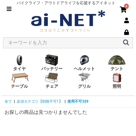
バイクライフ・アウトドアライフを応援するアイネット
0
タイヤ
バッテリー
ヘルメット
テント
テーブル
チェア
グリル
照明
全て
|
必須カテゴリ【削除不可1】
|
使用不可329
お探しの商品は見つかりませんでした