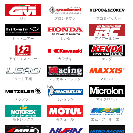
ジビ
グロンドマン
ヘプコ＆ベッカー
ヒットエアー
ホンダ
アイアールシー
アイ・エス・エー
カワサキ
ケンダ
リード工業
マジカルレーシング
マキシス
メッツラー
ミシュラン
マイクロロン
モトレックス
モチュール
エム・アール・エー