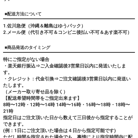
■配送方法について
1.佐川急便（沖縄＆離島はゆうパック）
2.メール便（代引き不可＆コンビニ後払い不可＆あす楽不可）
■商品発送のタイミング
特にご指定がない場合
・楽天銀行振込⇒ご入金確認後3営業日以内に発送いたしま
す。
・クレジット：代金引換⇒ご注文確認後3営業日以内に発送い
たします。
（メーカー取り寄せ品を除く）
【配送希望時間帯をご指定出来ます】
8時〜12時・12時〜14時 14時〜16時・16時〜18時・18時〜
21時
指定日はご注文頂いた日から数えて三日後から指定することが
できます。
(例：1日にご注文頂いた場合は４日から指定可能です)
ただし時間を指定された場合でも、事情により指定時間内に配