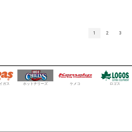
1
2
3
イガス
ホットチリーズ
ケメコ
ロゴス