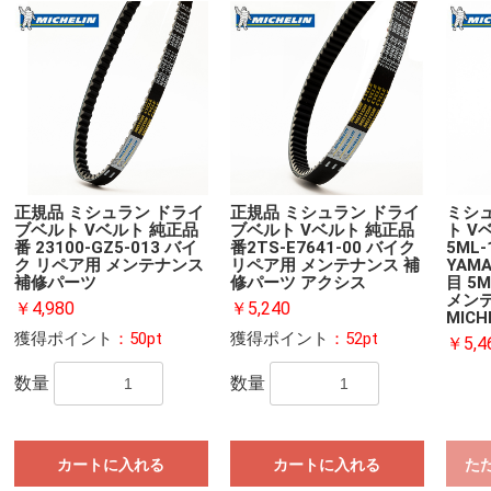
正規品 ミシュラン ドライ
正規品 ミシュラン ドライ
ミシ
ブベルト Vベルト 純正品
ブベルト Vベルト 純正品
ト V
番 23100-GZ5-013 バイ
番2TS-E7641-00 バイク
5ML-
ク リペア用 メンテナンス
リペア用 メンテナンス 補
YAM
補修パーツ
修パーツ アクシス
目 5
メン
￥4,980
￥5,240
MICH
獲得ポイント
：50pt
獲得ポイント
：52pt
￥5,4
数量
数量
カートに入れる
カートに入れる
た