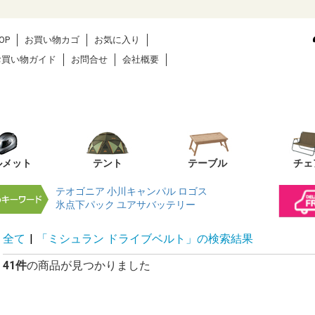
OP
お買い物カゴ
お気に入り
お買い物ガイド
お問合せ
会社概要
ルメット
テント
テーブル
チェ
テオゴニア
小川キャンパル
ロゴス
氷点下パック
ユアサバッテリー
全て
|
「ミシュラン ドライブベルト」の検索結果
41件
の商品が見つかりました