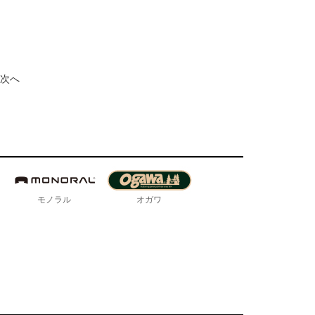
次へ
モノラル
オガワ