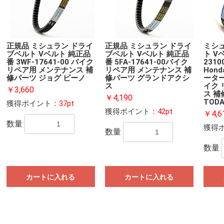
正規品 ミシュラン ドライ
正規品 ミシュラン ドライ
ミシ
ブベルト Vベルト 純正品
ブベルト Vベルト 純正品
ト V
番 3WF-17641-00 バイク
番 5FA-17641-00バイク
2310
リペア用 メンテナンス 補
リペア用 メンテナンス 補
Hond
修パーツ ジョグ ビーノ
修パーツ グランドアクシ
ータ
ス
イク 
￥3,660
ス 補
￥4,190
TOD
獲得ポイント
：37pt
獲得ポイント
：42pt
￥4,6
数量
獲得
数量
数量
カートに入れる
カートに入れる