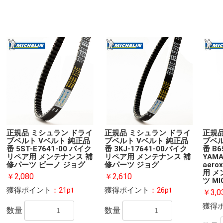
正規品 ミシュラン ドライ
正規品 ミシュラン ドライ
正規品
ブベルト Vベルト 純正品
ブベルト Vベルト 純正品
ブベル
番 5ST-E7641-00 バイク
番 3KJ-17641-00バイク
番 B6
リペア用 メンテナンス 補
リペア用 メンテナンス 補
YAMA
修パーツ ビーノ ジョグ
修パーツ ジョグ
aero
用 メ
￥2,080
￥2,610
ツ MI
獲得ポイント
：21pt
獲得ポイント
：26pt
￥3,0
獲得
数量
数量