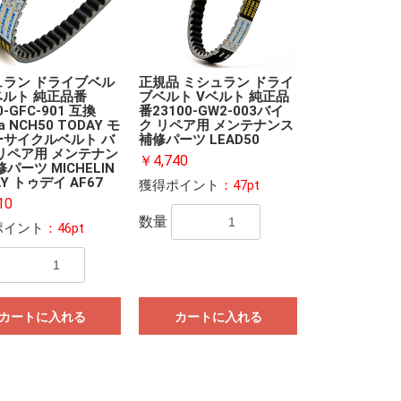
ュラン ドライブベル
正規品 ミシュラン ドライ
ベルト 純正品番
ブベルト Vベルト 純正品
0-GFC-901 互換
番23100-GW2-003バイ
a NCH50 TODAY モ
ク リペア用 メンテナンス
ーサイクルベルト バ
補修パーツ LEAD50
リペア用 メンテナン
￥4,740
修パーツ MICHELIN
AY トゥデイ AF67
獲得ポイント
：47pt
10
数量
ポイント
：46pt
カートに入れる
カートに入れる