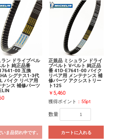
ュラン ドライブベル
正規品 ミシュラン ドライ
ベルト 純正品番
ブベルト Vベルト 純正品
17641-00 互換
番 41D-E7641-00 バイク
AHA シグナス1-3代
リペア用 メンテナンス 補
ML バイク リペア用
修パーツ アクシストリー
テナンス 補修パーツ
ト125
ELIN
￥5,460
60
獲得ポイント
：55pt
数量
だいま品切れ中です。
カートに入れる