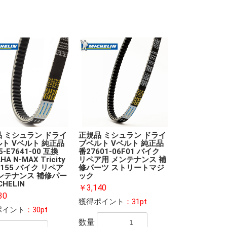
 ミシュラン ドライ
正規品 ミシュラン ドライ
ト Vベルト 純正品
ブベルト Vベルト 純正品
5-E7641-00 互換
番27601-06F01 バイク
HA N-MAX Tricity
リペア用 メンテナンス 補
x155 バイク リペア
修パーツ ストリートマジ
ンテナンス 補修パー
ック
CHELIN
￥3,140
30
獲得ポイント
：31pt
ポイント
：30pt
数量