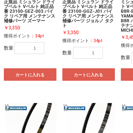
正規品 ミシュラン ドライ
正規品 ミシュラン ドライ
ミシ
ブベルト Vベルト 純正品
ブベルト Vベルト 純正品
ト V
番 23100-GEZ-003 バイ
番 23100-GGZ-J01 バイ
B8R-
ク リペア用 メンテナンス
ク リペア用 メンテナンス
YAM
補修パーツ ズーマー
補修パーツ ジョルノ タク
B8R
ト
テナ
￥3,350
MICH
￥3,350
獲得ポイント
：34pt
￥3,4
獲得ポイント
：34pt
獲得
数量
数量
数量
カートに入れる
カートに入れる