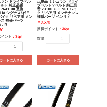
ュラン ドライブベル
正規品 ミシュラン ドライ
ベルト 純正品番
ブベルト Vベルト 純正品
E7641-00 互換
番 23100-GJE-901 バイ
AHA シグナス6代目
ク リペア用 メンテナンス
 バイク リペア用 メン
補修パーツ ベンリィ
ンス 補修パーツ
￥3,570
ELIN
獲得ポイント
：36pt
50
ポイント
：35pt
数量
カートに入れる
カートに入れる