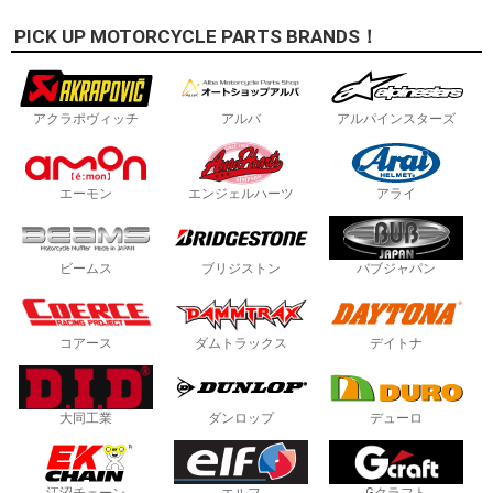
PICK UP MOTORCYCLE PARTS BRANDS！
アクラポヴィッチ
アルバ
アルパインスターズ
エーモン
エンジェルハーツ
アライ
ビームス
ブリジストン
バブジャパン
コアース
ダムトラックス
デイトナ
大同工業
ダンロップ
デューロ