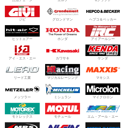
江沼チェーン
エルフ
Gクラフト
ジビ
グロンドマン
ヘプコ＆ベッカー
ヒットエアー
ホンダ
アイアールシー
アイ・エス・エー
カワサキ
ケンダ
リード工業
マジカルレーシング
マキシス
メッツラー
ミシュラン
マイクロロン
モトレックス
モチュール
エム・アール・エー