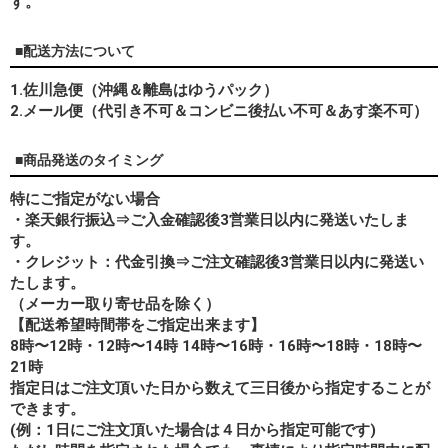
す。
■配送方法について
1.佐川急便（沖縄＆離島はゆうパック）
2.メール便（代引き不可＆コンビニ後払い不可＆あす楽不可）
■商品発送のタイミング
特にご指定がない場合
・楽天銀行振込⇒ご入金確認後3営業日以内に発送いたしま
す。
・クレジット：代金引換⇒ご注文確認後3営業日以内に発送い
たします。
（メーカー取り寄せ品を除く）
【配送希望時間帯をご指定出来ます】
8時〜12時・12時〜14時 14時〜16時・16時〜18時・18時〜
21時
指定日はご注文頂いた日から数えて三日後から指定することが
できます。
(例：1日にご注文頂いた場合は４日から指定可能です)