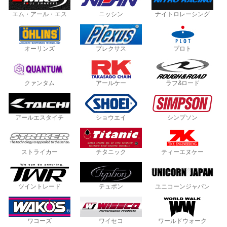
エム・アール・エス
ニッシン
ナイトロレーシング
オーリンズ
プレクサス
プロト
クァンタム
アールケー
ラフ&ロード
アールエスタイチ
ショウエイ
シンプソン
ストライカー
チタニック
ティーエヌケー
ツイントレード
テュポン
ユニコーンジャパン
ワコーズ
ワイセコ
ワールドウォーク