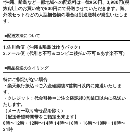
*
沖縄、離島
など一部地域への配送料は一律950円、3,980円(税
抜)以上のお買い物で500円にて発送させていただきます。尚、
外装セットなどの大型梱包物の場合は別途送料が発生いたしま
す。
■配送方法について
1.佐川急便（沖縄＆離島はゆうパック）
2.メール便（代引き不可＆コンビニ後払い不可＆あす楽不可）
■商品発送のタイミング
特にご指定がない場合
・楽天銀行振込⇒ご入金確認後3営業日以内に発送いたしま
す。
・クレジット：代金引換⇒ご注文確認後3営業日以内に発送い
たします。
（メーカー取り寄せ品を除く）
【配送希望時間帯をご指定出来ます】
8時〜12時・12時〜14時 14時〜16時・16時〜18時・18時〜
21時