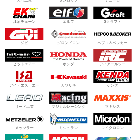
大同工業
ダンロップ
デューロ
江沼チェーン
エルフ
Gクラフト
ジビ
グロンドマン
ヘプコ＆ベッカー
ヒットエアー
ホンダ
アイアールシー
アイ・エス・エー
カワサキ
ケンダ
リード工業
マジカルレーシング
マキシス
メッツラー
ミシュラン
マイクロロン