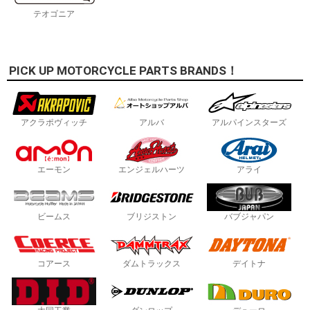
テオゴニア
PICK UP MOTORCYCLE PARTS BRANDS！
アクラポヴィッチ
アルバ
アルパインスターズ
エーモン
エンジェルハーツ
アライ
ビームス
ブリジストン
バブジャパン
コアース
ダムトラックス
デイトナ