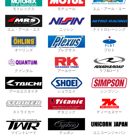
モトレックス
モチュール
エム・アール・エー
エム・アール・エス
ニッシン
ナイトロレーシング
オーリンズ
プレクサス
プロト
クァンタム
アールケー
ラフ&ロード
アールエスタイチ
ショウエイ
シンプソン
ストライカー
チタニック
ティーエヌケー
ツイントレード
テュポン
ユニコーンジャパン