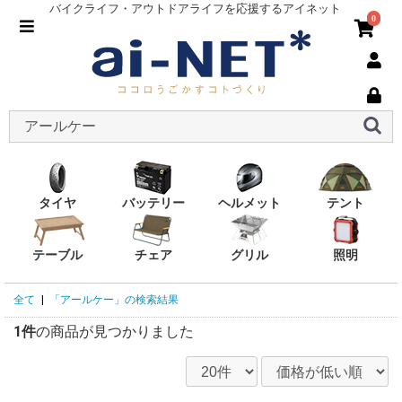
バイクライフ・アウトドアライフを応援するアイネット
0
タイヤ
バッテリー
ヘルメット
テント
テーブル
チェア
グリル
照明
全て
|
「アールケー」の検索結果
1件
の商品が見つかりました